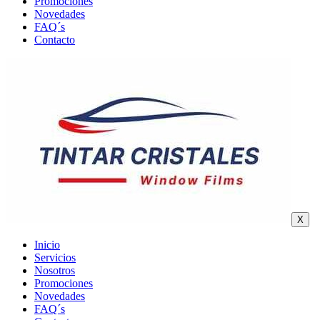
Promociones
Novedades
FAQ´s
Contacto
X
Inicio
Servicios
Nosotros
Promociones
Novedades
FAQ´s